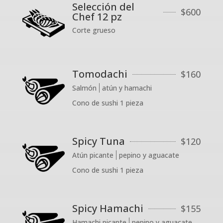
Selección del
$
600
Chef 12 pz
Corte grueso
Tomodachi
$
160
Salmón
atún y hamachi
Cono de sushi 1 pieza
Spicy Tuna
$
120
Atún picante
pepino y aguacate
Cono de sushi 1 pieza
Spicy Hamachi
$
155
Hamachi picante
pepino y aguacate