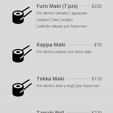
Futo Maki (7 pzs)
$
230
Por dentro tamaño
aguacate
pepino
Fani
unagui
salmón takuan; por fuera nori
Kappa Maki
$
70
Por dentro pepino; por fuera alga
Tekka Maki
$
110
Por dentro atún y negi
por fuera nori
Tanuki Roll
$
270