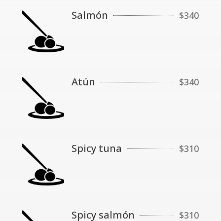
Salmón
$
340
Atún
$
340
Spicy tuna
$
310
Spicy salmón
$
310