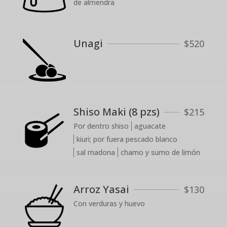
de almendra
Unagi
$
520
Shiso Maki (8 pzs)
$
215
Por dentro shiso
aguacate
kiuri; por fuera pescado blanco
sal madona
chamo y sumo de limón
Arroz Yasai
$
130
Con verduras y huevo