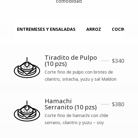
comodidad
ENTREMESES Y ENSALADAS
ARROZ
COCINA CAL
Tiradito de Pulpo
$
340
(10 pzs)
Corte fino de pulpo con brotes de
cilantro, sriracha, yuzu y sal Maldon
Hamachi
$
380
Serranito (10 pzs)
Corte fino de hamachi con chile
serrano, cilantro y yuzu – soy